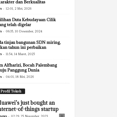
arakter dan Berkualitas
s
-
12:01, 2 Mei, 2026
lihan Duta Kebudayaan Cilik
ng telah digelar
s
-
06:35, 10 Desember, 2024
a tinjau bangunan SDN miring,
ikan tahun ini perbaikan
s
-
11:54, 14 Maret, 2025
 Alfharizi, Bocah Palembang
uju Panggung Dunia
s
-
04:01, 18 Mei, 2026
Profil Tokoh
uawei’s just bought an
nternet-of-things startup
news
-
02:29, 25 November, 2023
0