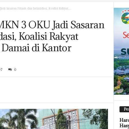
di Sasaran Fitnah dan Intimidasi, Koalisi Rakyat...
MKN 3 OKU Jadi Sasaran
asi, Koalisi Rakyat
 Damai di Kantor
07
0
Pe
Hard
Has