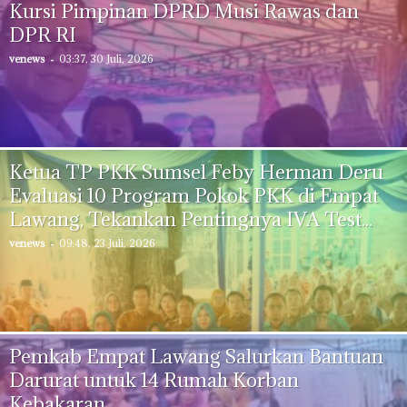
Kursi Pimpinan DPRD Musi Rawas dan
DPR RI
venews
-
03:37, 30 Juli, 2026
Ketua TP PKK Sumsel Feby Herman Deru
Evaluasi 10 Program Pokok PKK di Empat
Lawang, Tekankan Pentingnya IVA Test...
venews
-
09:48, 23 Juli, 2026
Pemkab Empat Lawang Salurkan Bantuan
Darurat untuk 14 Rumah Korban
Kebakaran