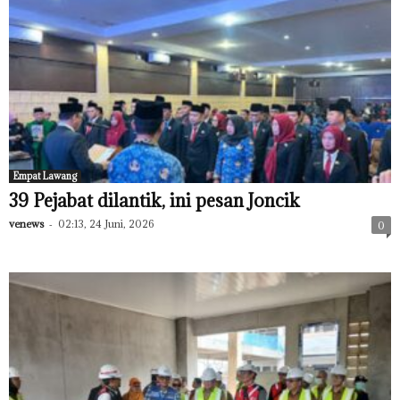
Empat Lawang
39 Pejabat dilantik, ini pesan Joncik
venews
-
02:13, 24 Juni, 2026
0