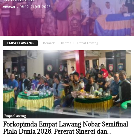
venews
-
08:12, 21 Juli, 2026
EMPAT LAWANG
Beranda
Daerah
Empat Lawang
Empat Lawang
Forkopimda Empat Lawang Nobar Semifinal
Piala Dunia 2026, Pererat Sinergi dan...