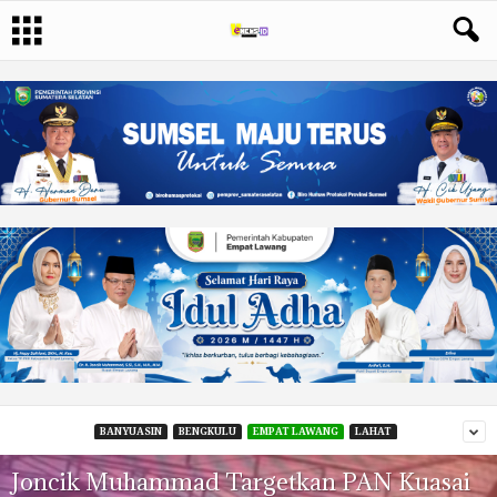
BANYUASIN
BENGKULU
EMPAT LAWANG
LAHAT
Joncik Muhammad Targetkan PAN Kuasai