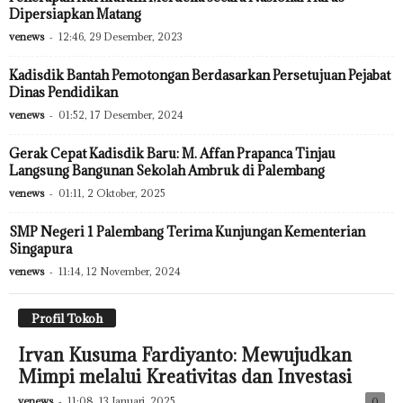
Dipersiapkan Matang
venews
-
12:46, 29 Desember, 2023
Kadisdik Bantah Pemotongan Berdasarkan Persetujuan Pejabat
Dinas Pendidikan
venews
-
01:52, 17 Desember, 2024
Gerak Cepat Kadisdik Baru: M. Affan Prapanca Tinjau
Langsung Bangunan Sekolah Ambruk di Palembang
venews
-
01:11, 2 Oktober, 2025
SMP Negeri 1 Palembang Terima Kunjungan Kementerian
Singapura
venews
-
11:14, 12 November, 2024
Profil Tokoh
Irvan Kusuma Fardiyanto: Mewujudkan
Mimpi melalui Kreativitas dan Investasi
venews
-
11:08, 13 Januari, 2025
0