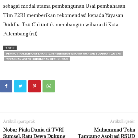
sebagai modal utama pembangunan.Usai pembahasan,
Tim P2RI memberikan rekomendasi kepada Yayasan
Buddha Tzu Chi untuk membangun wihara di Kota
Palembang.(ril)
TOPIK
PEMKOT PALEMBANG BAHAS IZIN PENDIRIAN WIHARA YAYASAN BUDDHA TZU CHI
TEKANKAN ASPEK HUKUM DAN KERUKUNAN
Artikulli paraprak
Artikulli tjetër
Nobar Piala Dunia di TVRI
Muhammad Toha
Sumsel, Ratu Dewa Dukung
Tampung Aspirasi RSUD