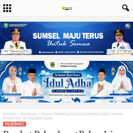
Beranda
Palembang
Pemkot Palembang Bahas Izin Pendirian Wihara Yayasan
Buddha Tzu Chi, Tekankan Aspek...
PALEMBANG