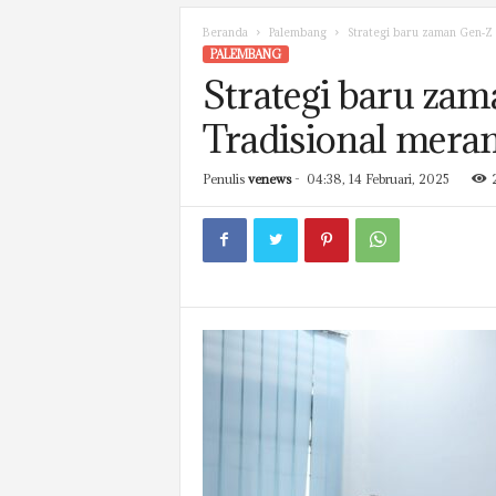
Beranda
Palembang
Strategi baru zaman Gen-Z 
PALEMBANG
Strategi baru za
Tradisional meram
Penulis
venews
-
04:38, 14 Februari, 2025