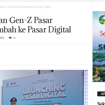
Pasar Tradisional merambah ke Pasar Digital
man Gen-Z Pasar
bah ke Pasar Digital
282
0
AP
Sek