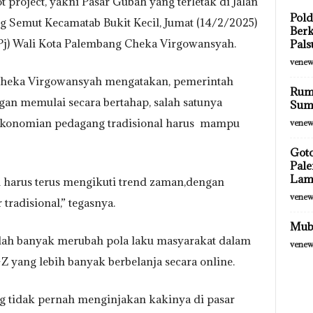
project, yakni Pasar Gubah yang terletak di Jalan
Pold
Semut Kecamatab Bukit Kecil, Jumat (14/2/2025)
Berk
(Pj) Wali Kota Palembang Cheka Virgowansyah.
Pals
venew
 Cheka Virgowansyah mengatakan, pemerintah
Rum
n memulai secara bertahap, salah satunya
Sums
ekonomian pedagang tradisional harus mampu
venew
Goto
Pale
Lam
nal harus terus mengikuti trend zaman,dengan
venew
tradisional,” tegasnya.
Muba
 telah banyak merubah pola laku masyarakat dalam
venew
 yang lebih banyak berbelanja secara online.
g tidak pernah menginjakan kakinya di pasar