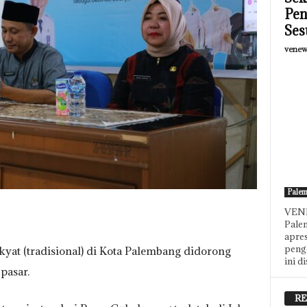
Pen
Ses
venew
Pale
VENE
Pale
apres
peng
kyat (tradisional) di Kota Palembang didorong
ini d
pasar.
RE