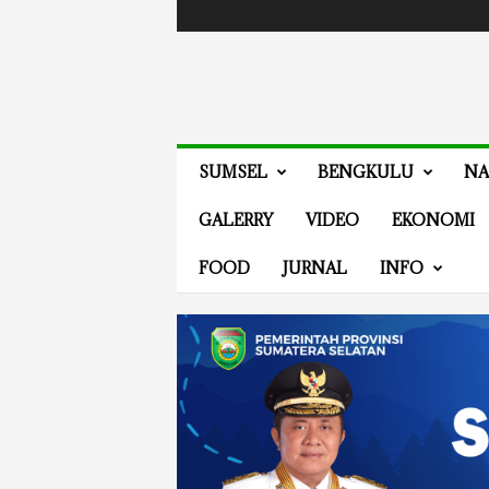
Masuk / Bergabung
Events
Guides
Advertis
V
SUMSEL
BENGKULU
NA
E
N
GALERRY
VIDEO
EKONOMI
E
W
FOOD
JURNAL
INFO
S