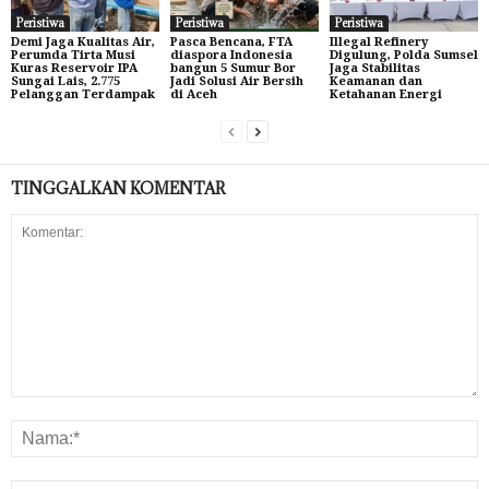
Peristiwa
Peristiwa
Peristiwa
Demi Jaga Kualitas Air,
Pasca Bencana, FTA
Illegal Refinery
Perumda Tirta Musi
diaspora Indonesia
Digulung, Polda Sumsel
Kuras Reservoir IPA
bangun 5 Sumur Bor
Jaga Stabilitas
Sungai Lais, 2.775
Jadi Solusi Air Bersih
Keamanan dan
Pelanggan Terdampak
di Aceh
Ketahanan Energi
TINGGALKAN KOMENTAR