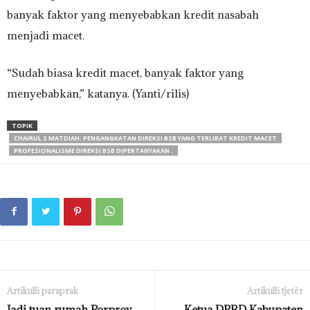
banyak faktor yang menyebabkan kredit nasabah
menjadi macet.
“Sudah biasa kredit macet, banyak faktor yang
menyebabkan,” katanya. (Yanti/rilis)
TOPIK
CHAIRUL S MATDIAH: PENGANGKATAN DIREKSI BSB YANG TERLIBAT KREDIT MACET
PROFESIONALISME DIREKSI BSB DIPERTANYAKAN .
Artikulli paraprak
Artikulli tjetër
Jadi tuan rumah Porprov
Ketua DPRD Kabupaten