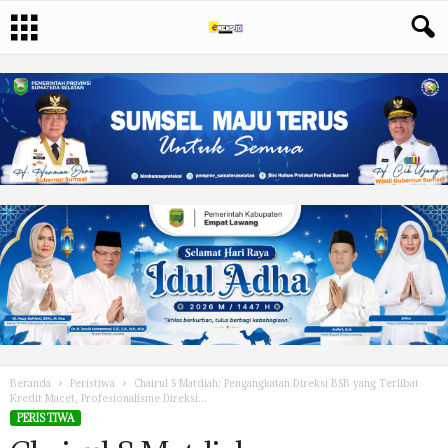
Beranda
Peristiwa
Chairul S Matdiah: Pengangkatan Direksi BSB yang Terlibat
Kredit Macet, Profesionalisme Direksi...
PERISTIWA