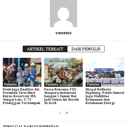
venews
ARTIKEL TERKAIT
DARI PENULIS
Peristiwa
Peristiwa
Peristiwa
Demi Jaga Kualitas Air,
Pasca Bencana, FTA
Illegal Refinery
Perumda Tirta Musi
diaspora Indonesia
Digulung, Polda Sumsel
Kuras Reservoir IPA
bangun 5 Sumur Bor
Jaga Stabilitas
Sungai Lais, 2.775
Jadi Solusi Air Bersih
Keamanan dan
Pelanggan Terdampak
di Aceh
Ketahanan Energi