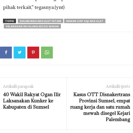
pihak terkait,” tegasnya.(ynt)
TOPIK
DALAM NASI ADA ULAT HITAM
MAKAN SIAP SAJI ADA ULAT
PELANGGAN INI HILANG MOOD MAKAN
Artikulli paraprak
Artikulli tjetër
40 Wakil Rakyat Ogan Ilir
Kasus OTT Disnakertrans
Laksanakan Kunker ke
Provinsi Sumsel, empat
Kabupaten di Sumsel
ruang kerja dan satu rumah
mewah disegel Kejari
Palembang