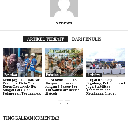
venews
ARTIKEL TERKAIT
DARI PENULIS
Peristiwa
Peristiwa
Peristiwa
Demi Jaga Kualitas Air,
Pasca Bencana, FTA
Illegal Refinery
Perumda Tirta Musi
diaspora Indonesia
Digulung, Polda Sumsel
Kuras Reservoir IPA
bangun 5 Sumur Bor
Jaga Stabilitas
Sungai Lais, 2.775
Jadi Solusi Air Bersih
Keamanan dan
Pelanggan Terdampak
di Aceh
Ketahanan Energi
TINGGALKAN KOMENTAR