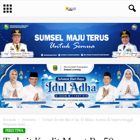
Beranda
Peristiwa
Terkait Kredit Macet Rp 50 Miliar, Komisi III Segera Panggil
Pimpinan Bank...
PERISTIWA