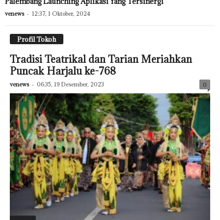
Palembang Launching Aplikasi Yang Tersinergi
venews
-
12:37, 1 Oktober, 2024
Profil Tokoh
Tradisi Teatrikal dan Tarian Meriahkan
Puncak Harjalu ke-768
venews
-
06:35, 19 Desember, 2023
0
Featured