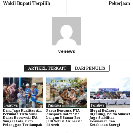
Wakil Bupati Terpilih
Pekerjaan
venews
ARTIKEL TERKAIT
DARI PENULIS
Peristiwa
Peristiwa
Peristiwa
Demi Jaga Kualitas Air,
Pasca Bencana, FTA
Illegal Refinery
Perumda Tirta Musi
diaspora Indonesia
Digulung, Polda Sumsel
Kuras Reservoir IPA
bangun 5 Sumur Bor
Jaga Stabilitas
Sungai Lais, 2.775
Jadi Solusi Air Bersih
Keamanan dan
Pelanggan Terdampak
di Aceh
Ketahanan Energi