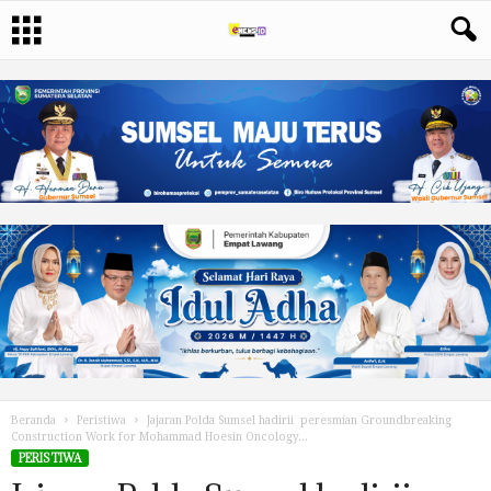
Beranda
Peristiwa
Jajaran Polda Sumsel hadirii peresmian Groundbreaking
Construction Work for Mohammad Hoesin Oncology...
PERISTIWA