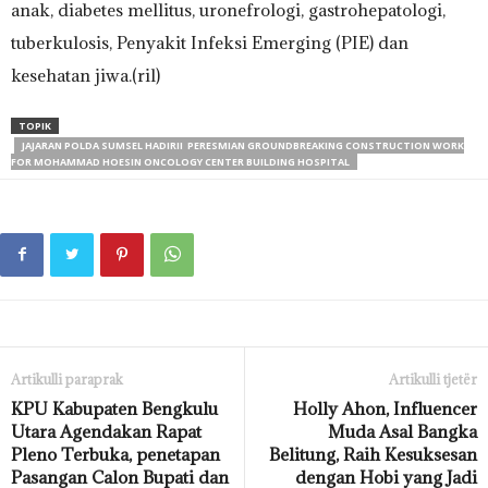
anak, diabetes mellitus, uronefrologi, gastrohepatologi,
tuberkulosis, Penyakit Infeksi Emerging (PIE) dan
kesehatan jiwa.(ril)
TOPIK
JAJARAN POLDA SUMSEL HADIRII PERESMIAN GROUNDBREAKING CONSTRUCTION WORK
FOR MOHAMMAD HOESIN ONCOLOGY CENTER BUILDING HOSPITAL
Artikulli paraprak
Artikulli tjetër
KPU Kabupaten Bengkulu
Holly Ahon, Influencer
Utara Agendakan Rapat
Muda Asal Bangka
Pleno Terbuka, penetapan
Belitung, Raih Kesuksesan
Pasangan Calon Bupati dan
dengan Hobi yang Jadi