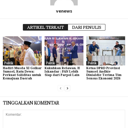
venews
ARTIKEL TERKAIT
DARI PENULIS
Politik
Politik
Politik
Hadiri Musda XI Golkar
Kukuhkan Relawan, H
Ketua DPRD Provinsi
Sumsel, Ratu Dewa:
Iskandar : PAN Lebih
Sumsel Andhie
Perkuat Soliditas untuk
Siap dari Parpol Lain
Dinialdie Terima Tim
Kemajuan Daerah
Sensus Ekonomi 2026
TINGGALKAN KOMENTAR