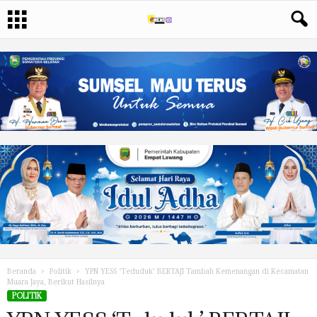
Beranda
Politik
YPN YESS ‘Teduduk’ BERTAJI Tambah Kemenangan di Kecamatan
Muara Jaya, Berikut Hasilnya
POLITIK