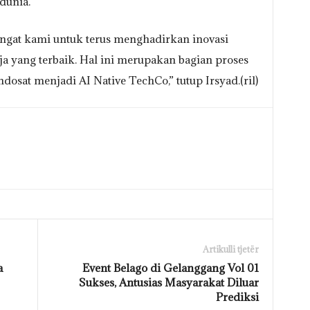
dunia.
gat kami untuk terus menghadirkan inovasi
 yang terbaik. Hal ini merupakan bagian proses
Indosat menjadi AI Native TechCo,” tutup Irsyad.(ril)
Artikulli tjetër
a
Event Belago di Gelanggang Vol 01
Sukses, Antusias Masyarakat Diluar
Prediksi