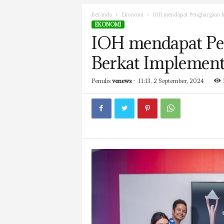
Beranda
Ekonomi
IOH mendapat Penghargaan In
EKONOMI
IOH mendapat Pen
Berkat Implement
Penulis
venews
-
11:13, 2 September, 2024