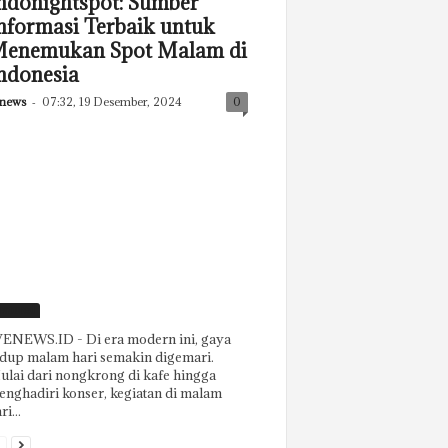
ndonightspot: Sumber
nformasi Terbaik untuk
enemukan Spot Malam di
ndonesia
news
-
07:32, 19 Desember, 2024
0
eatured
ENEWS.ID - Di era modern ini, gaya
dup malam hari semakin digemari.
lai dari nongkrong di kafe hingga
nghadiri konser, kegiatan di malam
ri...