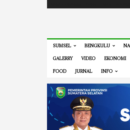
Masuk / Bergabung
Events
Guides
Advertis
V
SUMSEL
BENGKULU
NA
E
N
GALERRY
VIDEO
EKONOMI
E
W
FOOD
JURNAL
INFO
S