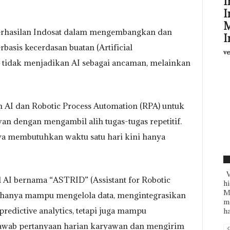
I
I
M
berhasilan Indosat dalam mengembangkan dan
I
asis kecerdasan buatan (Artificial
ve
n tidak menjadikan AI sebagai ancaman, melainkan
 AI dan Robotic Process Automation (RPA) untuk
n dengan mengambil alih tugas-tugas repetitif.
ya membutuhkan waktu satu hari kini hanya
F
V
al AI bernama “ASTRID” (Assistant for Robotic
hi
Mu
ak hanya mampu mengelola data, mengintegrasikan
me
predictive analytics, tetapi juga mampu
ha
wab pertanyaan harian karyawan dan mengirim