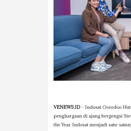
VENEWS.ID
– Indosat Ooredoo Hutc
penghargaan di ajang bergengsi St
the Year. Indosat menjadi satu-sa