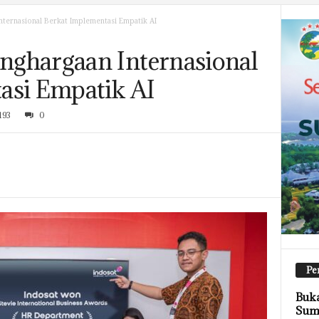
ternasional Berkat Implementasi Empatik AI
ghargaan Internasional
asi Empatik AI
193
0
Pe
Buk
Sums