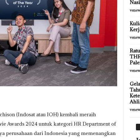
Nasi
venew
Kuli
Kerj
venew
Ratu
THR
Pale
venew
Gela
Tah
Kete
Ahli.
venew
hison (Indosat atau IOH) kembali meraih
evie Awards 2024 untuk kategori HR Department of
tunya perusahaan dari Indonesia yang memenangkan