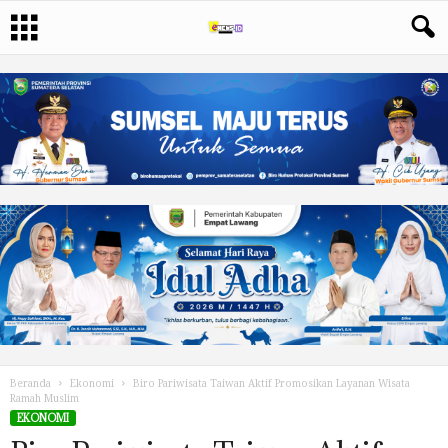
Beranda
Ekonomi
Biro Pariwisata Taiwan Aktif Promosikan Layanan Wisata
Ramah Muslim
EKONOMI