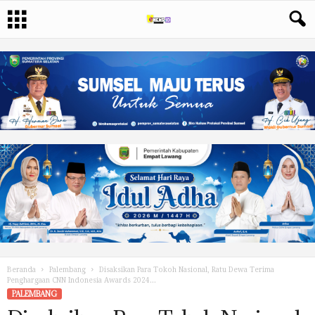
Beranda
Palembang
Disaksikan Para Tokoh Nasional, Ratu Dewa Terima
Penghargaan CNN Indonesia Awards 2024...
PALEMBANG