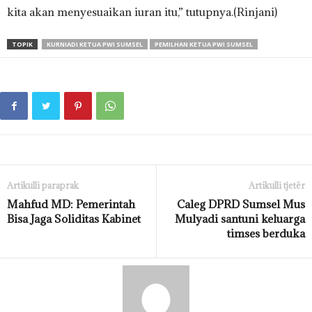
kita akan menyesuaikan iuran itu,” tutupnya.(Rinjani)
TOPIK
KURNIADI KETUA PWI SUMSEL
PEMILHAN KETUA PWI SUMSEL
Artikulli paraprak
Artikulli tjetër
Mahfud MD: Pemerintah
Caleg DPRD Sumsel Mus
Bisa Jaga Soliditas Kabinet
Mulyadi santuni keluarga
timses berduka