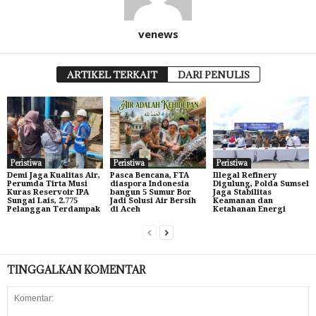
venews
ARTIKEL TERKAIT
DARI PENULIS
Peristiwa
Peristiwa
Peristiwa
Demi Jaga Kualitas Air,
Pasca Bencana, FTA
Illegal Refinery
Perumda Tirta Musi
diaspora Indonesia
Digulung, Polda Sumsel
Kuras Reservoir IPA
bangun 5 Sumur Bor
Jaga Stabilitas
Sungai Lais, 2.775
Jadi Solusi Air Bersih
Keamanan dan
Pelanggan Terdampak
di Aceh
Ketahanan Energi
TINGGALKAN KOMENTAR