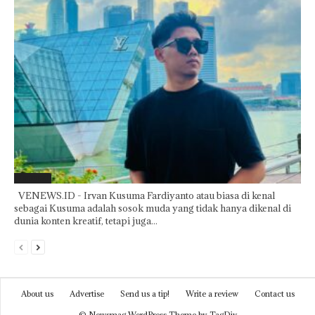
Featured
VENEWS.ID - Irvan Kusuma Fardiyanto atau biasa di kenal
sebagai Kusuma adalah sosok muda yang tidak hanya dikenal di
dunia konten kreatif, tetapi juga...
About us
Advertise
Send us a tip!
Write a review
Contact us
© Newsmag WordPress Theme by TagDiv