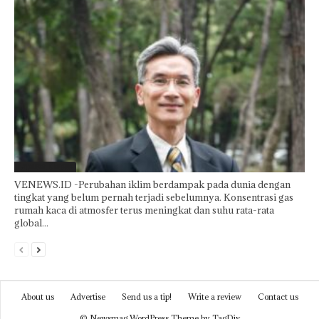
Laporan Khusus
VENEWS.ID -Perubahan iklim berdampak pada dunia dengan
tingkat yang belum pernah terjadi sebelumnya. Konsentrasi gas
rumah kaca di atmosfer terus meningkat dan suhu rata-rata
global...
About us
Advertise
Send us a tip!
Write a review
Contact us
© Newsmag WordPress Theme by TagDiv