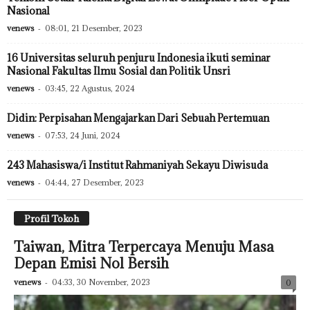
Nasional
venews
-
08:01, 21 Desember, 2023
16 Universitas seluruh penjuru Indonesia ikuti seminar
Nasional Fakultas Ilmu Sosial dan Politik Unsri
venews
-
03:45, 22 Agustus, 2024
Didin: Perpisahan Mengajarkan Dari Sebuah Pertemuan
venews
-
07:53, 24 Juni, 2024
243 Mahasiswa/i Institut Rahmaniyah Sekayu Diwisuda
venews
-
04:44, 27 Desember, 2023
Profil Tokoh
Taiwan, Mitra Terpercaya Menuju Masa
Depan Emisi Nol Bersih
venews
-
04:33, 30 November, 2023
0