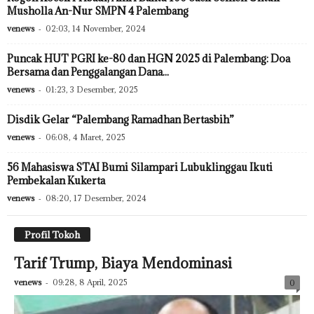
Musholla An-Nur SMPN 4 Palembang
venews
-
02:03, 14 November, 2024
Puncak HUT PGRI ke-80 dan HGN 2025 di Palembang: Doa
Bersama dan Penggalangan Dana...
venews
-
01:23, 3 Desember, 2025
Disdik Gelar “Palembang Ramadhan Bertasbih”
venews
-
06:08, 4 Maret, 2025
56 Mahasiswa STAI Bumi Silampari Lubuklinggau Ikuti
Pembekalan Kukerta
venews
-
08:20, 17 Desember, 2024
Profil Tokoh
Tarif Trump, Biaya Mendominasi
venews
-
09:28, 8 April, 2025
0