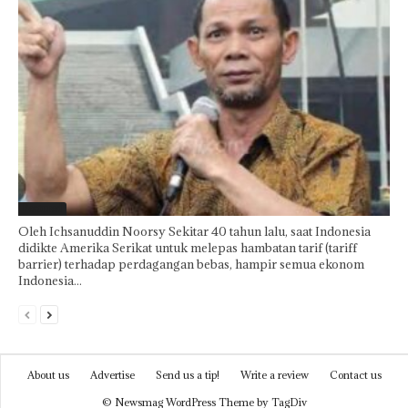
Featured
Oleh Ichsanuddin Noorsy Sekitar 40 tahun lalu, saat Indonesia
didikte Amerika Serikat untuk melepas hambatan tarif (tariff
barrier) terhadap perdagangan bebas, hampir semua ekonom
Indonesia...
About us
Advertise
Send us a tip!
Write a review
Contact us
© Newsmag WordPress Theme by TagDiv