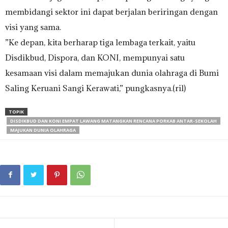
membidangi sektor ini dapat berjalan beriringan dengan
visi yang sama.
‎​”Ke depan, kita berharap tiga lembaga terkait, yaitu
Disdikbud, Dispora, dan KONI, mempunyai satu
kesamaan visi dalam memajukan dunia olahraga di Bumi
Saling Keruani Sangi Kerawati,” pungkasnya.(ril)
TOPIK
DISDIKBUD DAN KONI EMPAT LAWANG MATANGKAN RENCANA PORKAB ANTAR-SEKOLAH
MAJUKAN DUNIA OLAHRAGA