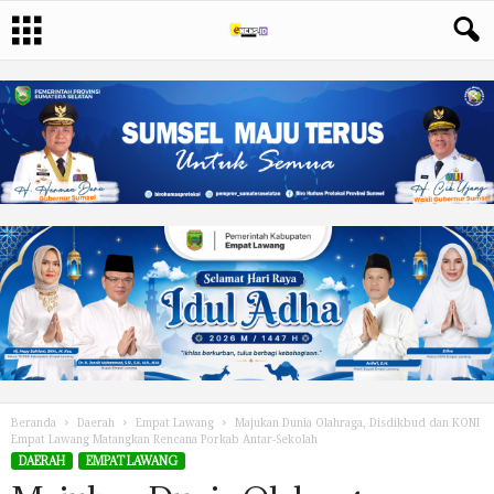
Beranda
Daerah
Empat Lawang
Majukan Dunia Olahraga, Disdikbud dan KONI
Empat Lawang Matangkan Rencana Porkab Antar-Sekolah
DAERAH
EMPAT LAWANG