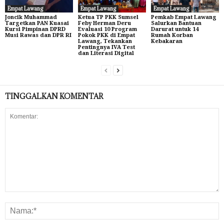
Empat Lawang
Empat Lawang
Empat Lawang
Joncik Muhammad
Ketua TP PKK Sumsel
Pemkab Empat Lawang
Targetkan PAN Kuasai
Feby Herman Deru
Salurkan Bantuan
Kursi Pimpinan DPRD
Evaluasi 10 Program
Darurat untuk 14
Musi Rawas dan DPR RI
Pokok PKK di Empat
Rumah Korban
Lawang, Tekankan
Kebakaran
Pentingnya IVA Test
dan Literasi Digital
TINGGALKAN KOMENTAR