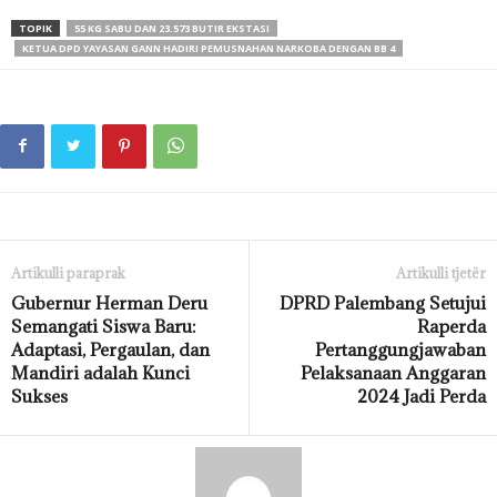
TOPIK
55 KG SABU DAN 23.573 BUTIR EKSTASI
KETUA DPD YAYASAN GANN HADIRI PEMUSNAHAN NARKOBA DENGAN BB 4
Artikulli paraprak
Artikulli tjetër
Gubernur Herman Deru
DPRD Palembang Setujui
Semangati Siswa Baru:
Raperda
Adaptasi, Pergaulan, dan
Pertanggungjawaban
Mandiri adalah Kunci
Pelaksanaan Anggaran
Sukses
2024 Jadi Perda