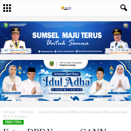
Beranda
Peristiwa
Ketua DPD Yayasan GANN Hadiri Pemusnahan Narkoba dengan
BB 4,55 Kg Sabu...
PERISTIWA