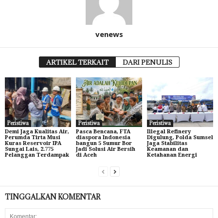
venews
ARTIKEL TERKAIT
DARI PENULIS
Peristiwa
Peristiwa
Peristiwa
Demi Jaga Kualitas Air,
Pasca Bencana, FTA
Illegal Refinery
Perumda Tirta Musi
diaspora Indonesia
Digulung, Polda Sumsel
Kuras Reservoir IPA
bangun 5 Sumur Bor
Jaga Stabilitas
Sungai Lais, 2.775
Jadi Solusi Air Bersih
Keamanan dan
Pelanggan Terdampak
di Aceh
Ketahanan Energi
TINGGALKAN KOMENTAR