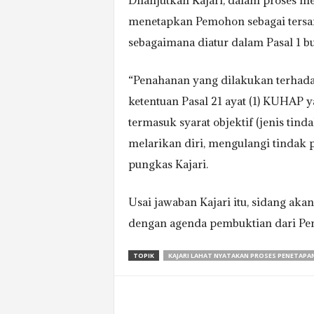
Dilanjutkan Kajari, dalam proses me
menetapkan Pemohon sebagai tersan
sebagaimana diatur dalam Pasal 1 
“Penahanan yang dilakukan terhada
ketentuan Pasal 21 ayat (1) KUHAP 
termasuk syarat objektif (jenis tind
melarikan diri, mengulangi tindak p
pungkas Kajari.
Usai jawaban Kajari itu, sidang ak
dengan agenda pembuktian dari P
TOPIK
KAJARI LAHAT NYATAKAN PROSES PENETAPA