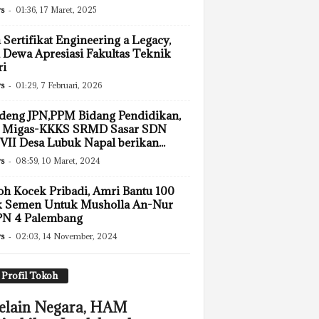
s
-
01:36, 17 Maret, 2025
 Sertifikat Engineering a Legacy,
 Dewa Apresiasi Fakultas Teknik
ri
s
-
01:29, 7 Februari, 2026
deng JPN,PPM Bidang Pendidikan,
 Migas-KKKS SRMD Sasar SDN
VII Desa Lubuk Napal berikan...
s
-
08:59, 10 Maret, 2024
h Kocek Pribadi, Amri Bantu 100
k Semen Untuk Musholla An-Nur
N 4 Palembang
s
-
02:03, 14 November, 2024
Profil Tokoh
elain Negara, HAM