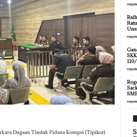
venew
Raih
Ratu
Uns
venew
Gan
SKK
110/
venew
Rogo
Sac
SMP
venew
S
rkara Dugaan Tindak Pidana Korupsi (Tipikor)