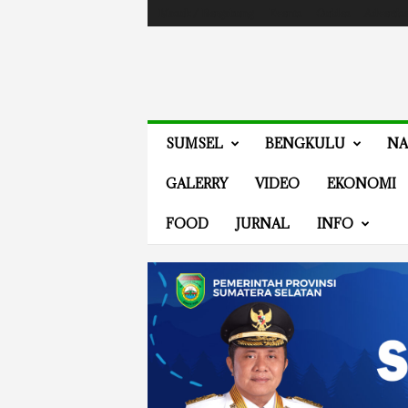
Masuk / Bergabung
Events
Guides
Advertis
V
SUMSEL
BENGKULU
NA
E
N
GALERRY
VIDEO
EKONOMI
E
W
FOOD
JURNAL
INFO
S