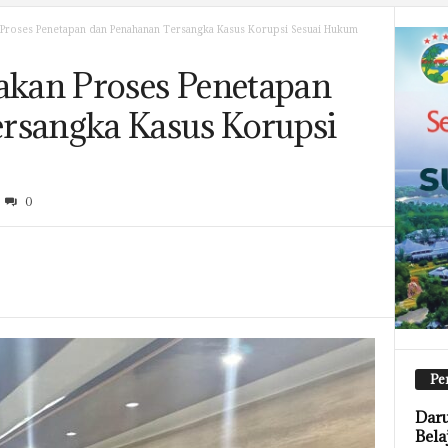
n Proses Penetapan dan Penahanan Tersangka Kasus Korupsi Sesuai Hukum
takan Proses Penetapan
rsangka Kasus Korupsi
0
Pe
Daru
Bela