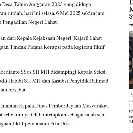
D
ta Desa Tahun Anggaran 2023 yang diduga
M
 rupiah, hari ini selasa, 6 Mei 2025 sekira jam
S
g Pengadilan Negeri Lahat.
ve
n dari Kepala Kejaksaan Negeri (Kajari) Lahat
aan Tindak Pidana Korupsi pada kegiatan fiktif
 Roedianto SSos SH MH didampingi Kepala Seksi
Fadli Habibi SH MH dan Kasubsi Penyidik Rahmad
F
an tersebut.
V
ma
n mantan Kepala Dinas Pemberdayaan Masyarakat
ha
te
sebelumnya telah ditetapkan sebagai salah satu
se
Mu
gaan fiktif pembuatan Peta Desa.