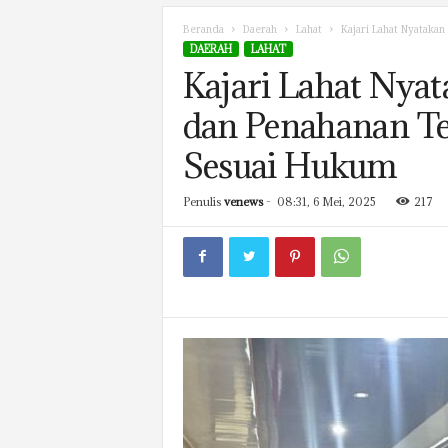
Beranda
Daerah
Lahat
Kajari Lahat Nyataka
DAERAH
LAHAT
Kajari Lahat Nya
dan Penahanan Te
Sesuai Hukum
Penulis
venews
-
08:31, 6 Mei, 2025
217