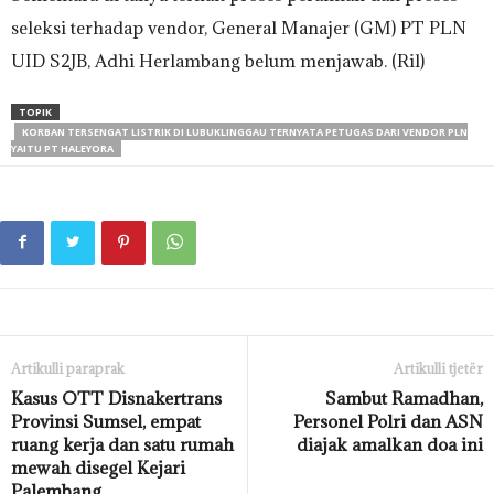
seleksi terhadap vendor, General Manajer (GM) PT PLN
UID S2JB, Adhi Herlambang belum menjawab. (Ril)
TOPIK
KORBAN TERSENGAT LISTRIK DI LUBUKLINGGAU TERNYATA PETUGAS DARI VENDOR PLN
YAITU PT HALEYORA
Artikulli paraprak
Artikulli tjetër
Kasus OTT Disnakertrans
Sambut Ramadhan,
Provinsi Sumsel, empat
Personel Polri dan ASN
ruang kerja dan satu rumah
diajak amalkan doa ini
mewah disegel Kejari
Palembang