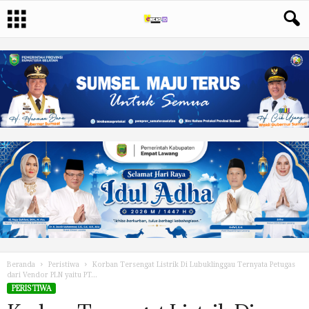
Beranda
Peristiwa
Korban Tersengat Listrik Di Lubuklinggau Ternyata Petugas
dari Vendor PLN yaitu PT...
PERISTIWA