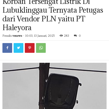
Korban Tersengat Listrik Di
Lubuklinggau Ternyata Petugas
dari Vendor PLN yaitu PT
Haleyora
Penulis
venews
-
10:03, 13 Januari, 2025
283
0