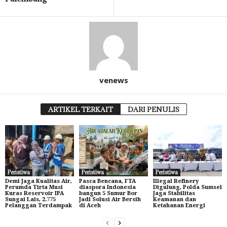
venews
ARTIKEL TERKAIT
DARI PENULIS
Peristiwa
Peristiwa
Peristiwa
Demi Jaga Kualitas Air,
Pasca Bencana, FTA
Illegal Refinery
Perumda Tirta Musi
diaspora Indonesia
Digulung, Polda Sumsel
Kuras Reservoir IPA
bangun 5 Sumur Bor
Jaga Stabilitas
Sungai Lais, 2.775
Jadi Solusi Air Bersih
Keamanan dan
Pelanggan Terdampak
di Aceh
Ketahanan Energi