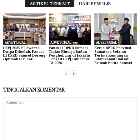
ARTIKEL TERKAIT
DARI PENULIS
ADVETORIAL
ADVETORIAL
ADVETORIAL
LKPJ 2025 PT Swarna
Pansus I DPRD Sumsel
Ketua DPRD Provinsi
Dwipa Dibedah, Pansus
Tinjau Kinerja Badan
Sumatera Selatan
III DPRD Sumsel Dorong
Penghubung di Jakarta
Terima Kunjungan
Optimalisasi PAD
Terkait LKPJ Gubernur
Silaturahmi Dansat
TA 2026
Brimob Polda Sumsel
TINGGALKAN KOMENTAR