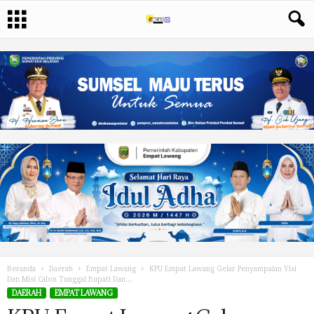
Beranda
Daerah
Empat Lawang
KPU Empat Lawang Gelar Penyampaian Visi
Dan Misi Calon Tunggal Bupati Dan...
DAERAH
EMPAT LAWANG