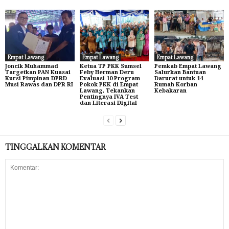
Empat Lawang
Empat Lawang
Empat Lawang
Joncik Muhammad
Ketua TP PKK Sumsel
Pemkab Empat Lawang
Targetkan PAN Kuasai
Feby Herman Deru
Salurkan Bantuan
Kursi Pimpinan DPRD
Evaluasi 10 Program
Darurat untuk 14
Musi Rawas dan DPR RI
Pokok PKK di Empat
Rumah Korban
Lawang, Tekankan
Kebakaran
Pentingnya IVA Test
dan Literasi Digital
TINGGALKAN KOMENTAR