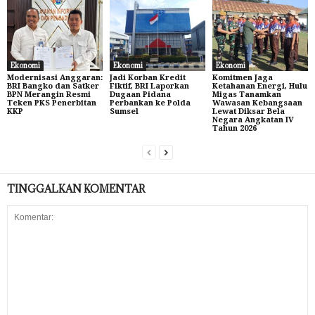
Ekonomi
Ekonomi
Ekonomi
Modernisasi Anggaran:
Jadi Korban Kredit
Komitmen Jaga
BRI Bangko dan Satker
Fiktif, BRI Laporkan
Ketahanan Energi, Hulu
BPN Merangin Resmi
Dugaan Pidana
Migas Tanamkan
Teken PKS Penerbitan
Perbankan ke Polda
Wawasan Kebangsaan
KKP
Sumsel
Lewat Diksar Bela
Negara Angkatan IV
Tahun 2026
TINGGALKAN KOMENTAR