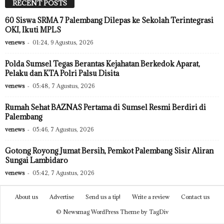
RECENT POSTS
60 Siswa SRMA 7 Palembang Dilepas ke Sekolah Terintegrasi
OKI, Ikuti MPLS
venews
-
01:24, 9 Agustus, 2026
Polda Sumsel Tegas Berantas Kejahatan Berkedok Aparat,
Pelaku dan KTA Polri Palsu Disita
venews
-
05:48, 7 Agustus, 2026
Rumah Sehat BAZNAS Pertama di Sumsel Resmi Berdiri di
Palembang
venews
-
05:46, 7 Agustus, 2026
Gotong Royong Jumat Bersih, Pemkot Palembang Sisir Aliran
Sungai Lambidaro
venews
-
05:42, 7 Agustus, 2026
About us
Advertise
Send us a tip!
Write a review
Contact us
© Newsmag WordPress Theme by TagDiv