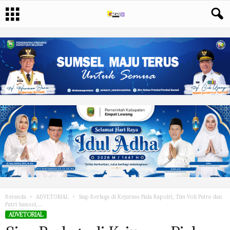
Beranda
ADVETORIAL
Siap Berlaga di Kejurnas Piala Kapolri, Tim Voli Putra dan
Putri Sumsel,...
ADVETORIAL