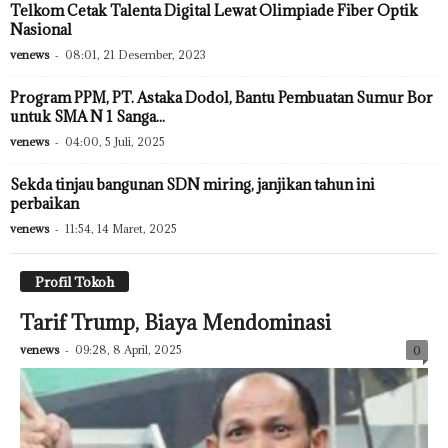
Telkom Cetak Talenta Digital Lewat Olimpiade Fiber Optik
Nasional
venews
-
08:01, 21 Desember, 2023
Program PPM, PT. Astaka Dodol, Bantu Pembuatan Sumur Bor
untuk SMA N 1 Sanga...
venews
-
04:00, 5 Juli, 2025
Sekda tinjau bangunan SDN miring, janjikan tahun ini
perbaikan
venews
-
11:54, 14 Maret, 2025
Profil Tokoh
Tarif Trump, Biaya Mendominasi
venews
-
09:28, 8 April, 2025
0