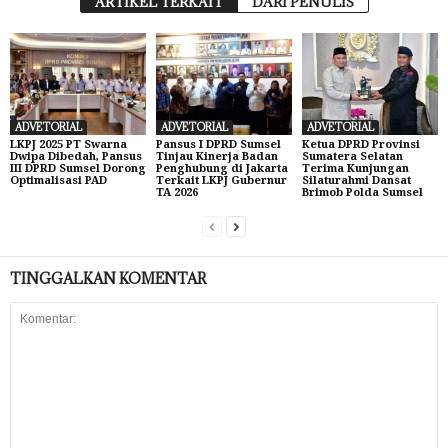
ARTIKEL TERKAIT
DARI PENULIS
ADVETORIAL
ADVETORIAL
ADVETORIAL
LKPJ 2025 PT Swarna
Pansus I DPRD Sumsel
Ketua DPRD Provinsi
Dwipa Dibedah, Pansus
Tinjau Kinerja Badan
Sumatera Selatan
III DPRD Sumsel Dorong
Penghubung di Jakarta
Terima Kunjungan
Optimalisasi PAD
Terkait LKPJ Gubernur
Silaturahmi Dansat
TA 2026
Brimob Polda Sumsel
TINGGALKAN KOMENTAR