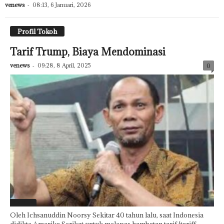
venews
-
08:13, 6 Januari, 2026
Profil Tokoh
Tarif Trump, Biaya Mendominasi
venews
-
09:28, 8 April, 2025
0
Featured
Oleh Ichsanuddin Noorsy Sekitar 40 tahun lalu, saat Indonesia
didikte Amerika Serikat untuk melepas hambatan tarif (tariff