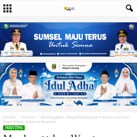
Beranda
Peristiwa
Membanggakan, Wong Palembang Jadi Pembawa Acara Hari
Kemerdekaan di Ibukota Nusantara
PERISTIWA