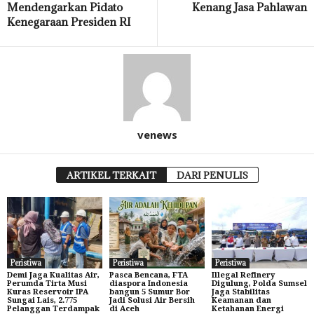
Mendengarkan Pidato
Kenang Jasa Pahlawan
Kenegaraan Presiden RI
venews
ARTIKEL TERKAIT
DARI PENULIS
Peristiwa
Peristiwa
Peristiwa
Demi Jaga Kualitas Air,
Pasca Bencana, FTA
Illegal Refinery
Perumda Tirta Musi
diaspora Indonesia
Digulung, Polda Sumsel
Kuras Reservoir IPA
bangun 5 Sumur Bor
Jaga Stabilitas
Sungai Lais, 2.775
Jadi Solusi Air Bersih
Keamanan dan
Pelanggan Terdampak
di Aceh
Ketahanan Energi