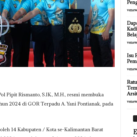
Peng
venew
Dapa
Kadi
Bela
venew
Isu 
Pemi
venew
Ratu
Tem
Arsi
ol Pipit Rismanto, S.IK., M.H., resmi membuka
venew
ahun 2024 di GOR Terpadu A. Yani Pontianak, pada
 oleh 14 Kabupaten / Kota se-Kalimantan Barat
E