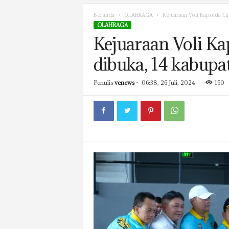
Beranda
OLAHRAGA
Kejuaraan Voli Kapolda Cu
OLAHRAGA
Kejuaraan Voli Ka
dibuka, 14 kabupa
Penulis
venews
-
06:38, 26 Juli, 2024
160