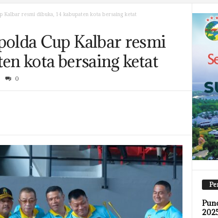
p Kalbar resmi dibuka, 14 kabupaten kota bersaing ketat
polda Cup Kalbar resmi
ten kota bersaing ketat
0
Pe
Pun
2025