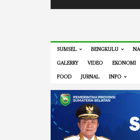
Masuk / Bergabung
Events
Guides
Advertis
V
SUMSEL
BENGKULU
NA
E
N
GALERRY
VIDEO
EKONOMI
E
W
FOOD
JURNAL
INFO
S