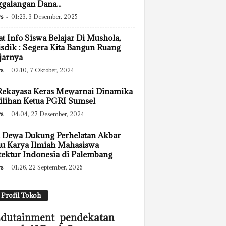
galangan Dana...
s
-
01:23, 3 Desember, 2025
t Info Siswa Belajar Di Mushola,
sdik : Segera Kita Bangun Ruang
jarnya
s
-
02:10, 7 Oktober, 2024
Rekayasa Keras Mewarnai Dinamika
lihan Ketua PGRI Sumsel
s
-
04:04, 27 Desember, 2024
 Dewa Dukung Perhelatan Akbar
u Karya Ilmiah Mahasiswa
tektur Indonesia di Palembang
s
-
01:26, 22 September, 2025
Profil Tokoh
dutainment pendekatan