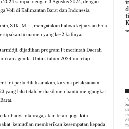
i
uli 2024 sampai dengan 3 Agustus 2024, dengan
d
a Voli di Kalimantan Barat dan Indonesia.
t
K
anto, S.IK., M.H., mengatakan bahwa kejuaraan bola
ve
erupakan turnamen yang ke-2 kalinya.
utarmidji, dijadikan program Pemerintah Daerah
jadikan agenda. Untuk tahun 2024 ini tetap
nt ini perlu dilaksanakan, karena pelaksanaan
023 yang lalu telah berhasil membantu mengangkat
F
V
Barat.
k
di
m
edar hanya olahraga, akan tetapi juga kita
d
rakat, kemudian memberikan kesempatan kepada
ma