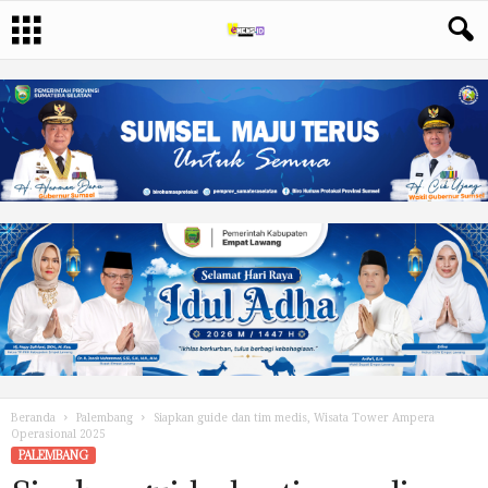
Beranda
Palembang
Siapkan guide dan tim medis, Wisata Tower Ampera
Operasional 2025
PALEMBANG