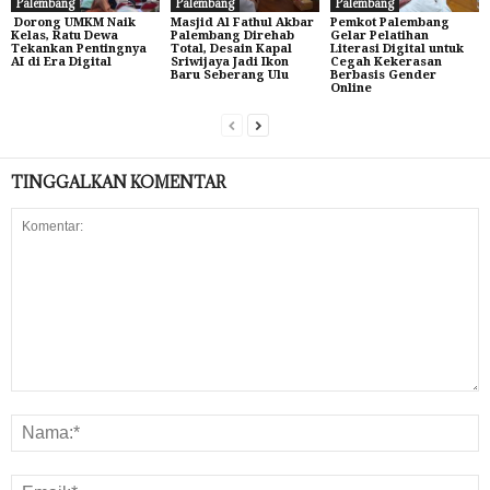
Palembang
Palembang
Palembang
Dorong UMKM Naik
Masjid Al Fathul Akbar
Pemkot Palembang
Kelas, Ratu Dewa
Palembang Direhab
Gelar Pelatihan
Tekankan Pentingnya
Total, Desain Kapal
Literasi Digital untuk
AI di Era Digital
Sriwijaya Jadi Ikon
Cegah Kekerasan
Baru Seberang Ulu
Berbasis Gender
Online
TINGGALKAN KOMENTAR