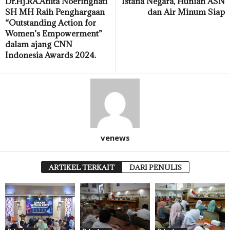
Dr.Hj.RA.Anita Noeringhati
Istana Negara, Hunian ASN
SH MH Raih Penghargaan
dan Air Minum Siap
“Outstanding Action for
Women’s Empowerment”
dalam ajang CNN
Indonesia Awards 2024.
venews
ARTIKEL TERKAIT
DARI PENULIS