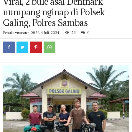
Viral, 2 bule asal Denmark
numpang nginap di Polsek
Galing, Polres Sambas
Penulis
venews
-
09:56, 4 Juli, 2024
156
0