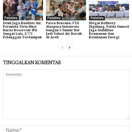
Peristiwa
Peristiwa
Peristiwa
Demi Jaga Kualitas Air,
Pasca Bencana, FTA
Illegal Refinery
Perumda Tirta Musi
diaspora Indonesia
Digulung, Polda Sumsel
Kuras Reservoir IPA
bangun 5 Sumur Bor
Jaga Stabilitas
Sungai Lais, 2.775
Jadi Solusi Air Bersih
Keamanan dan
Pelanggan Terdampak
di Aceh
Ketahanan Energi
TINGGALKAN KOMENTAR