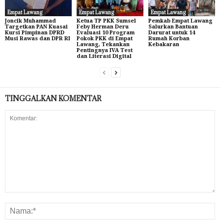
Empat Lawang
Empat Lawang
Empat Lawang
Joncik Muhammad
Ketua TP PKK Sumsel
Pemkab Empat Lawang
Targetkan PAN Kuasai
Feby Herman Deru
Salurkan Bantuan
Kursi Pimpinan DPRD
Evaluasi 10 Program
Darurat untuk 14
Musi Rawas dan DPR RI
Pokok PKK di Empat
Rumah Korban
Lawang, Tekankan
Kebakaran
Pentingnya IVA Test
dan Literasi Digital
TINGGALKAN KOMENTAR