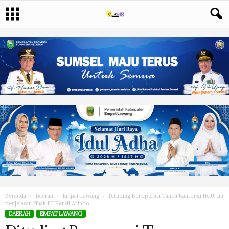
Beranda
Daerah
Empat Lawang
Dituding Beroperasi Tanpa Kantongi HGU, Ini
penjelasan Pihak PT Kendi Arindo
DAERAH
EMPAT LAWANG