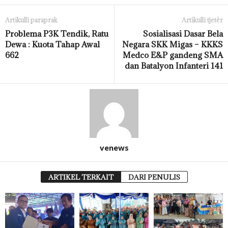
Artikulli paraprak
Artikulli tjetër
Problema P3K Tendik, Ratu
Sosialisasi Dasar Bela
Dewa : Kuota Tahap Awal
Negara SKK Migas – KKKS
662
Medco E&P gandeng SMA
dan Batalyon Infanteri 141
venews
ARTIKEL TERKAIT
DARI PENULIS