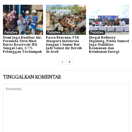
Peristiwa
Peristiwa
Peristiwa
Demi Jaga Kualitas Air,
Pasca Bencana, FTA
Illegal Refinery
Perumda Tirta Musi
diaspora Indonesia
Digulung, Polda Sumsel
Kuras Reservoir IPA
bangun 5 Sumur Bor
Jaga Stabilitas
Sungai Lais, 2.775
Jadi Solusi Air Bersih
Keamanan dan
Pelanggan Terdampak
di Aceh
Ketahanan Energi
TINGGALKAN KOMENTAR