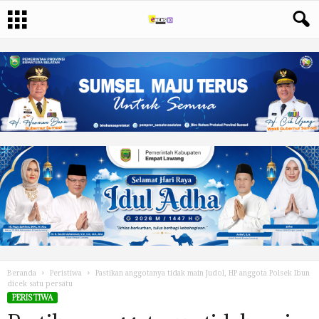
Beranda
Peristiwa
Pastikan anggotanya tidak main Judol, HP anggota Polsek Ibun
dicek satu persatu
PERISTIWA