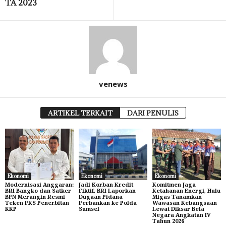
TA 2023
venews
ARTIKEL TERKAIT
DARI PENULIS
Ekonomi
Ekonomi
Ekonomi
Modernisasi Anggaran:
Jadi Korban Kredit
Komitmen Jaga
BRI Bangko dan Satker
Fiktif, BRI Laporkan
Ketahanan Energi, Hulu
BPN Merangin Resmi
Dugaan Pidana
Migas Tanamkan
Teken PKS Penerbitan
Perbankan ke Polda
Wawasan Kebangsaan
KKP
Sumsel
Lewat Diksar Bela
Negara Angkatan IV
Tahun 2026