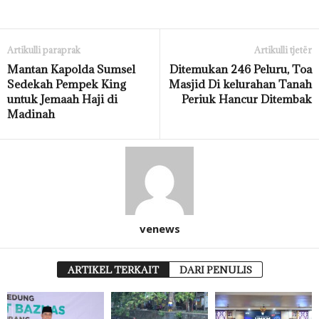
Artikulli paraprak
Artikulli tjetër
Mantan Kapolda Sumsel
Ditemukan 246 Peluru, Toa
Sedekah Pempek King
Masjid Di kelurahan Tanah
untuk Jemaah Haji di
Periuk Hancur Ditembak
Madinah
venews
ARTIKEL TERKAIT
DARI PENULIS