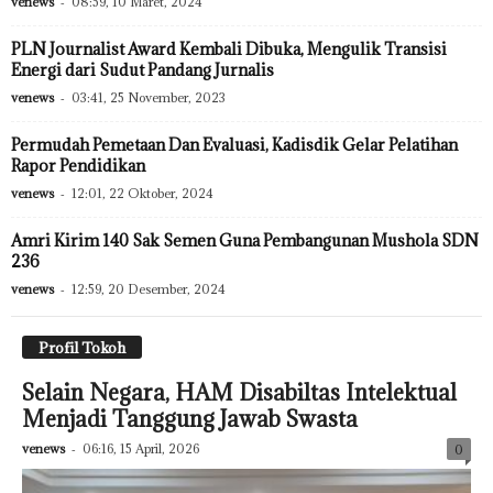
venews
-
08:59, 10 Maret, 2024
PLN Journalist Award Kembali Dibuka, Mengulik Transisi
Energi dari Sudut Pandang Jurnalis
venews
-
03:41, 25 November, 2023
Permudah Pemetaan Dan Evaluasi, Kadisdik Gelar Pelatihan
Rapor Pendidikan
venews
-
12:01, 22 Oktober, 2024
Amri Kirim 140 Sak Semen Guna Pembangunan Mushola SDN
236
venews
-
12:59, 20 Desember, 2024
Profil Tokoh
Selain Negara, HAM Disabiltas Intelektual
Menjadi Tanggung Jawab Swasta
venews
-
06:16, 15 April, 2026
0