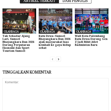
ARTIKEL TERKAIT
DARI PENULIS
OLAHRAGA
OLAHRAGA
OLAHRAGA
Tak Sekadar Ajang
Ratu Dewa :Sumsel
Wali Kota Palembang
Lari, Sumsel
Bhayangkara Run 2026
Ratu Dewa Dorong Gen
Bhayangkara Run 2026
ajak masyarakat luas
Z Jadi Bibit Atlet
Dorong Perputaran
kembali ke gaya hidup
Badminton Baru
Ekonomi dan Sport
sehat
Tourism Sumsel
TINGGALKAN KOMENTAR