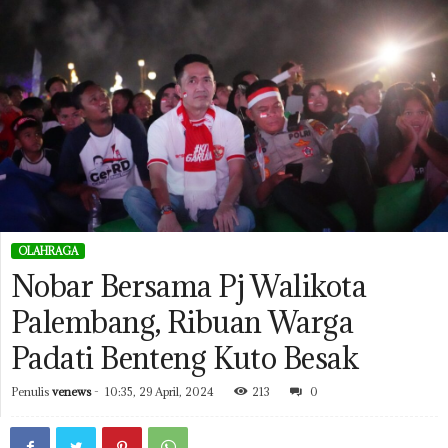
OLAHRAGA
Nobar Bersama Pj Walikota
Palembang, Ribuan Warga
Padati Benteng Kuto Besak
Penulis
venews
-
10:35, 29 April, 2024
213
0