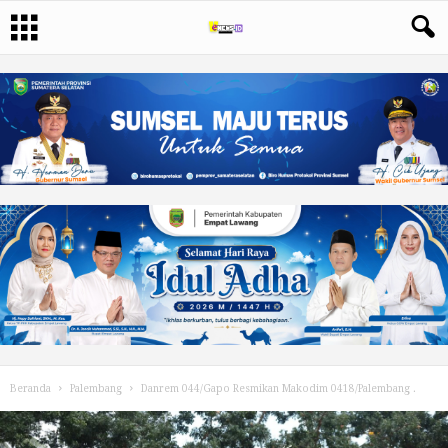
Beranda
Palembang
Danrem 044/Gapo Resmikan Makodim 0418/Palembang .