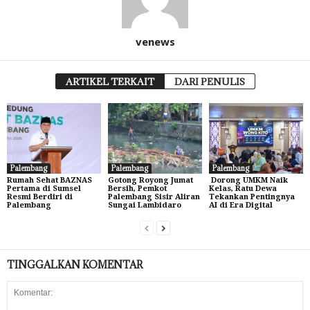
venews
ARTIKEL TERKAIT
DARI PENULIS
Palembang
Palembang
Palembang
Rumah Sehat BAZNAS
Gotong Royong Jumat
Dorong UMKM Naik
Pertama di Sumsel
Bersih, Pemkot
Kelas, Ratu Dewa
Resmi Berdiri di
Palembang Sisir Aliran
Tekankan Pentingnya
Palembang
Sungai Lambidaro
AI di Era Digital
TINGGALKAN KOMENTAR