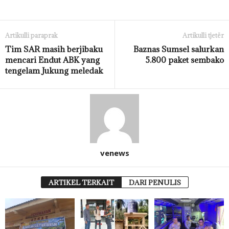
Artikulli paraprak
Artikulli tjetër
Tim SAR masih berjibaku
Baznas Sumsel salurkan
mencari Endut ABK yang
5.800 paket sembako
tengelam Jukung meledak
venews
ARTIKEL TERKAIT
DARI PENULIS