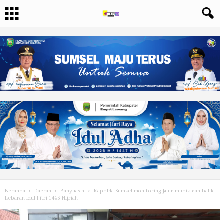
Beranda
Daerah
Banyuasin
Kapolda Sumsel monitoring Jalur mudik dan balik
Lebaran Idul Fitri 1445 Hijriah