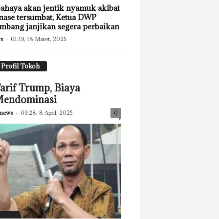
ahaya akan jentik nyamuk akibat
nase tersumbat, Ketua DWP
mbang janjikan segera perbaikan
s
-
01:19, 18 Maret, 2025
Profil Tokoh
arif Trump, Biaya
endominasi
news
-
09:28, 8 April, 2025
0
eatured