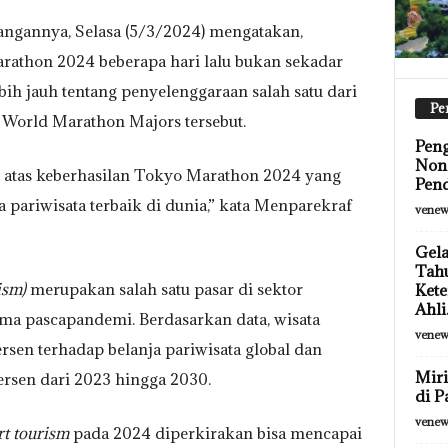
ngannya, Selasa (5/3/2024) mengatakan,
rathon 2024 beberapa hari lalu bukan sekadar
ebih jauh tentang penyelenggaraan salah satu dari
Pe
World Marathon Majors tersebut.
Pen
Non-
ng atas keberhasilan Tokyo Marathon 2024 yang
Pend
 pariwisata terbaik di dunia,” kata Menparekraf
venew
Gela
Tah
ism)
merupakan salah satu pasar di sektor
Kete
Ahli.
ama pascapandemi. Berdasarkan data, wisata
venew
sen terhadap belanja pariwisata global dan
Miri
ersen dari 2023 hingga 2030.
di P
venew
rt tourism
pada 2024 diperkirakan bisa mencapai