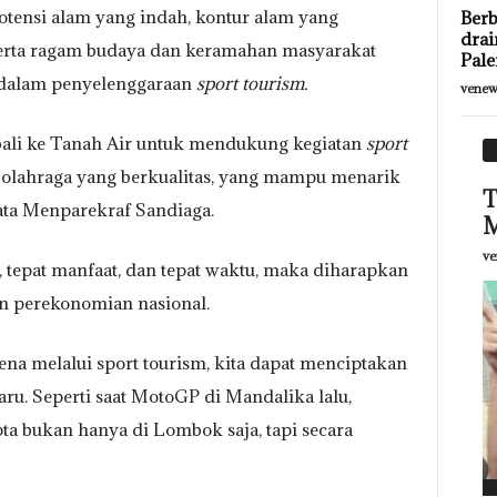
 potensi alam yang indah, kontur alam yang
Berb
drai
s serta ragam budaya dan keramahan masyarakat
Pale
 dalam penyelenggaraan
sport tourism.
venew
bali ke Tanah Air untuk mendukung kegiatan
sport
olahraga yang berkualitas, yang mampu menarik
T
ta Menparekraf Sandiaga.
M
ve
, tepat manfaat, dan tepat waktu, maka diharapkan
 perekonomian nasional.
ena melalui sport tourism, kita dapat menciptakan
ru. Seperti saat MotoGP di Mandalika lalu,
ta bukan hanya di Lombok saja, tapi secara
F