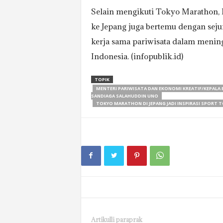
Selain mengikuti Tokyo Marathon,
ke Jepang juga bertemu dengan sej
kerja sama pariwisata dalam menin
Indonesia. (infopublik.id)
TOPIK
MENTERI PARIWISATA DAN EKONOMI KREATIF/KEPALA 
SANDIAGA SALAHUDDIN UNO
TOKYO MARATHON DI JEPANG JADI INSPIRASI SPORT T
Artikulli paraprak