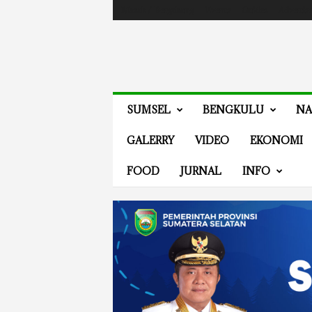
Masuk / Bergabung
Events
Guides
Advertis
V
SUMSEL
BENGKULU
NA
E
N
GALERRY
VIDEO
EKONOMI
E
W
FOOD
JURNAL
INFO
S