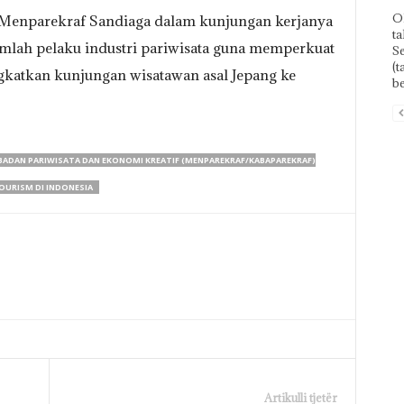
Ol
 Menparekraf Sandiaga dalam kunjungan kerjanya
ta
umlah pelaku industri pariwisata guna memperkuat
Se
(t
gkatkan kunjungan wisatawan asal Jepang ke
be
BADAN PARIWISATA DAN EKONOMI KREATIF (MENPAREKRAF/KABAPAREKRAF)
OURISM DI INDONESIA
Artikulli tjetër