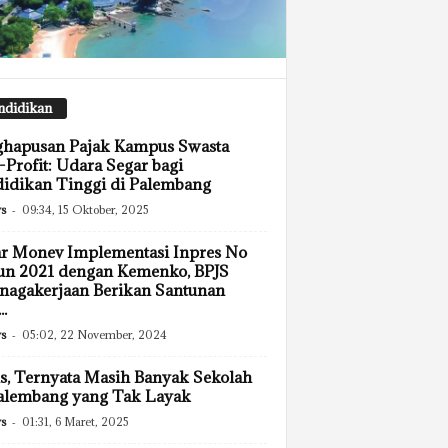
ndidikan
ghapusan Pajak Kampus Swasta
Profit: Udara Segar bagi
idikan Tinggi di Palembang
s
-
09:34, 15 Oktober, 2025
r Monev Implementasi Inpres No
un 2021 dengan Kemenko, BPJS
nagakerjaan Berikan Santunan
..
s
-
05:02, 22 November, 2024
s, Ternyata Masih Banyak Sekolah
alembang yang Tak Layak
s
-
01:31, 6 Maret, 2025