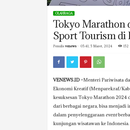
OLAHRAGA
Tokyo Marathon di
Sport Tourism di 
Penulis
venews
-
05:41, 5 Maret, 2024
152
VENEWS.ID –
Menteri Pariwisata d
Ekonomi Kreatif (Menparekraf/Kab
kesuksesan Tokyo Marathon 2024 di 
dari berbagai negara, bisa menjadi 
dalam penyelenggaraan
event
berba
kunjungan wisatawan ke Indonesia.