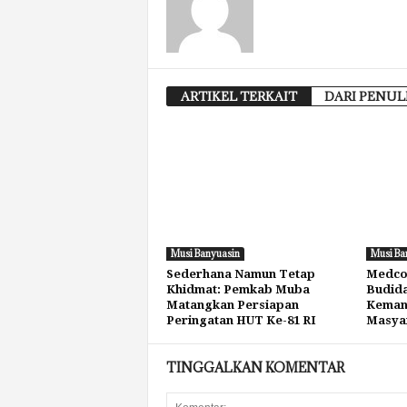
ARTIKEL TERKAIT
DARI PENUL
Musi Banyuasin
Musi Ba
Sederhana Namun Tetap
Medco
Khidmat: Pemkab Muba
Budida
Matangkan Persiapan
Keman
Peringatan HUT Ke-81 RI
Masya
TINGGALKAN KOMENTAR