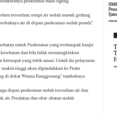
diantaranya puskesmas Balai Agung.
SMK
Pena
Ijaz
elum terendam, tetapi air sudah masuk gedung
venew
erbahaya air di depan puskesmas sudah penuh,”
esehatan untuk Puskesmas yang terdampak banjir
T
T
 kesehatan dan bila tidak memungkinkan
H
n ketempat yang lebih aman. Untuk itu pelayanan
ve
ir makin tinggi akan dipindahkan ke Pustu
ng di dekat Wisma Ranggonang,” tambahnya.
 juga depan puskesmas sudah terendam air dan
k air. Peralatan dan obat-obatan sudah