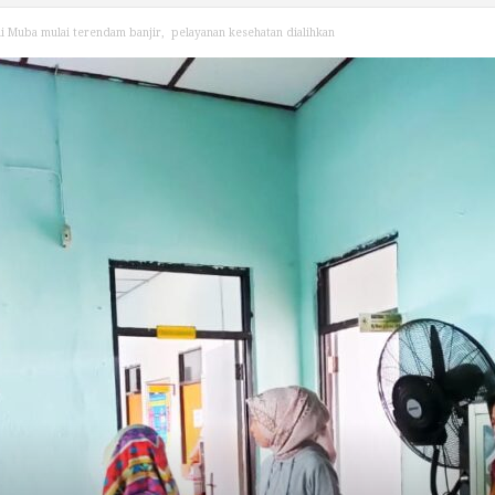
i Muba mulai terendam banjir, pelayanan kesehatan dialihkan