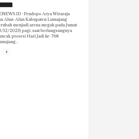
eatured
ENEWS.ID -Pendopo Arya Wiraraja
an Alun-Alun Kabupaten Lumajang
erubah menjadi arena megah pada Jumat
5/12/2023) pagi, saat berlangsungnya
ncak prosesi Hari Jadi ke-768
majang...