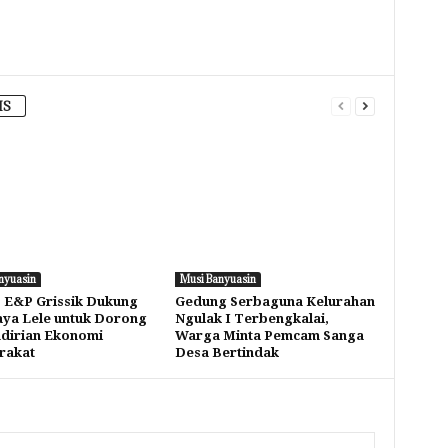
IS
nyuasin
Musi Banyuasin
 E&P Grissik Dukung
Gedung Serbaguna Kelurahan
ya Lele untuk Dorong
Ngulak I Terbengkalai,
dirian Ekonomi
Warga Minta Pemcam Sanga
rakat
Desa Bertindak