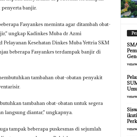
penyerta banjir.
i beberapa Fasyankes meminta agar ditambah obat-
jir,” ungkap Kadinkes Muba dr Azmi
Pe
 Pelayanan Kesehatan Dinkes Muba Yettria SKM
SMA 
Pemu
njau beberapa Fasyankes terdampak banjir di
Gen
venew
Pela
membutuhkan tambahan obat-obatan penyakit
SUM
ntarisir.
Umum
venew
butuhkan tambahan obat-obatan untuk segera
Sisw
 langsung diantar,” ungkapnya.
ikut
Per
 juga tampak beberapa puskesmas di sejumlah
venew