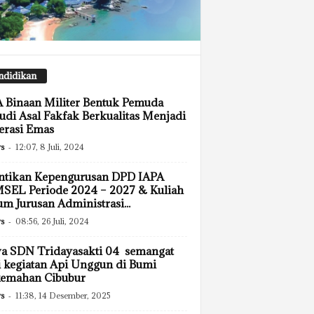
ndidikan
Binaan Militer Bentuk Pemuda
di Asal Fakfak Berkualitas Menjadi
erasi Emas
s
-
12:07, 8 Juli, 2024
ntikan Kepengurusan DPD IAPA
SEL Periode 2024 – 2027 & Kuliah
 Jurusan Administrasi...
s
-
08:56, 26 Juli, 2024
a SDN Tridayasakti 04 semangat
i kegiatan Api Unggun di Bumi
kemahan Cibubur
s
-
11:38, 14 Desember, 2025