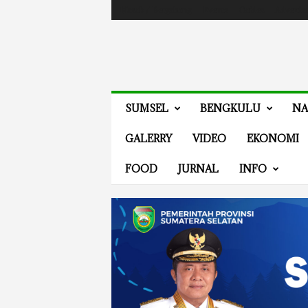
Masuk / Bergabung
Events
Guides
Advertis
V
SUMSEL
BENGKULU
NA
E
N
GALERRY
VIDEO
EKONOMI
E
W
FOOD
JURNAL
INFO
S