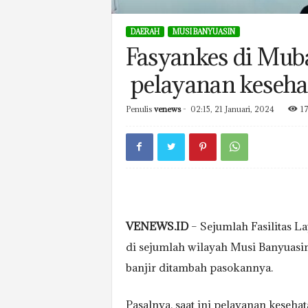
DAERAH
MUSI BANYUASIN
Fasyankes di Muba
pelayanan keseha
Penulis
venews
-
02:15, 21 Januari, 2024
1
VENEWS.ID
– Sejumlah Fasilitas L
di sejumlah wilayah Musi Banyuasi
banjir ditambah pasokannya.
Pasalnya, saat ini pelayanan keseh