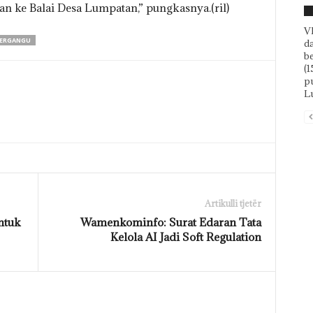
 ke Balai Desa Lumpatan,” pungkasnya.(ril)
F
V
TERGANGU
d
b
(1
pu
Lu
Artikulli tjetër
ntuk
Wamenkominfo: Surat Edaran Tata
Kelola AI Jadi Soft Regulation