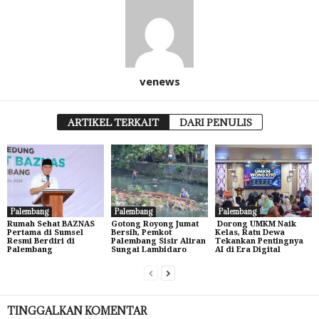
venews
ARTIKEL TERKAIT
DARI PENULIS
Palembang
Palembang
Palembang
Rumah Sehat BAZNAS
Gotong Royong Jumat
Dorong UMKM Naik
Pertama di Sumsel
Bersih, Pemkot
Kelas, Ratu Dewa
Resmi Berdiri di
Palembang Sisir Aliran
Tekankan Pentingnya
Palembang
Sungai Lambidaro
AI di Era Digital
TINGGALKAN KOMENTAR