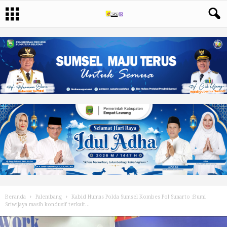
Beranda
Palembang
Kabid Humas Polda Sumsel Kombes Pol Sunarto :Bumi
Sriwijaya masih kondusif terkait...