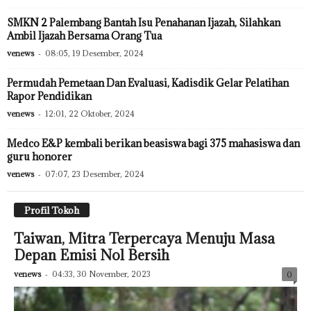
SMKN 2 Palembang Bantah Isu Penahanan Ijazah, Silahkan
Ambil Ijazah Bersama Orang Tua
venews
-
08:05, 19 Desember, 2024
Permudah Pemetaan Dan Evaluasi, Kadisdik Gelar Pelatihan
Rapor Pendidikan
venews
-
12:01, 22 Oktober, 2024
Medco E&P kembali berikan beasiswa bagi 375 mahasiswa dan
guru honorer
venews
-
07:07, 23 Desember, 2024
Profil Tokoh
Taiwan, Mitra Terpercaya Menuju Masa
Depan Emisi Nol Bersih
venews
-
04:33, 30 November, 2023
0