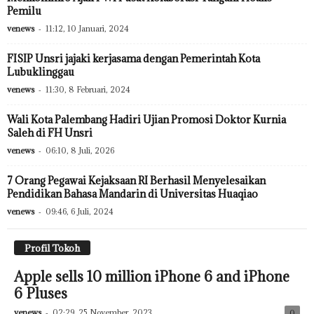
Pemilu
venews
-
11:12, 10 Januari, 2024
FISIP Unsri jajaki kerjasama dengan Pemerintah Kota
Lubuklinggau
venews
-
11:30, 8 Februari, 2024
Wali Kota Palembang Hadiri Ujian Promosi Doktor Kurnia
Saleh di FH Unsri
venews
-
06:10, 8 Juli, 2026
7 Orang Pegawai Kejaksaan RI Berhasil Menyelesaikan
Pendidikan Bahasa Mandarin di Universitas Huaqiao
venews
-
09:46, 6 Juli, 2024
Profil Tokoh
Apple sells 10 million iPhone 6 and iPhone
6 Pluses
venews
-
02:29, 25 November, 2023
0