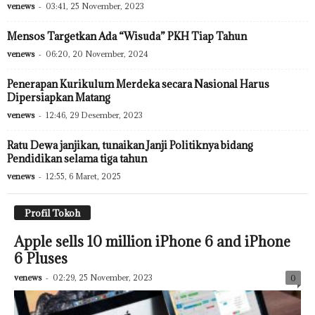
venews
-
03:41, 25 November, 2023
Mensos Targetkan Ada “Wisuda” PKH Tiap Tahun
venews
-
06:20, 20 November, 2024
Penerapan Kurikulum Merdeka secara Nasional Harus
Dipersiapkan Matang
venews
-
12:46, 29 Desember, 2023
Ratu Dewa janjikan, tunaikan Janji Politiknya bidang
Pendidikan selama tiga tahun
venews
-
12:55, 6 Maret, 2025
Profil Tokoh
Apple sells 10 million iPhone 6 and iPhone
6 Pluses
venews
-
02:29, 25 November, 2023
0