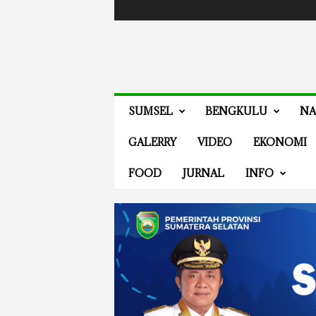
Masuk / Bergabung
Events
Guides
Advertis
V
SUMSEL
BENGKULU
NA
E
N
GALERRY
VIDEO
EKONOMI
E
W
FOOD
JURNAL
INFO
S