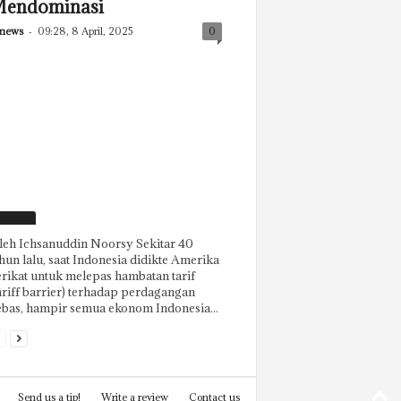
endominasi
news
-
09:28, 8 April, 2025
0
eatured
eh Ichsanuddin Noorsy Sekitar 40
hun lalu, saat Indonesia didikte Amerika
rikat untuk melepas hambatan tarif
ariff barrier) terhadap perdagangan
bas, hampir semua ekonom Indonesia...
Send us a tip!
Write a review
Contact us