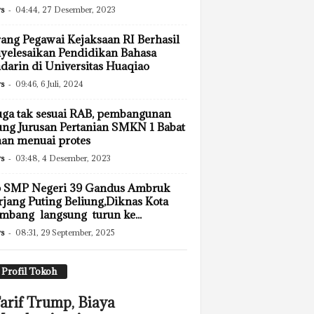
s
-
04:44, 27 Desember, 2023
ang Pegawai Kejaksaan RI Berhasil
elesaikan Pendidikan Bahasa
arin di Universitas Huaqiao
s
-
09:46, 6 Juli, 2024
ga tak sesuai RAB, pembangunan
ng Jurusan Pertanian SMKN 1 Babat
an menuai protes
s
-
03:48, 4 Desember, 2023
p SMP Negeri 39 Gandus Ambruk
rjang Puting Beliung,Diknas Kota
mbang langsung turun ke...
s
-
08:31, 29 September, 2025
Profil Tokoh
arif Trump, Biaya