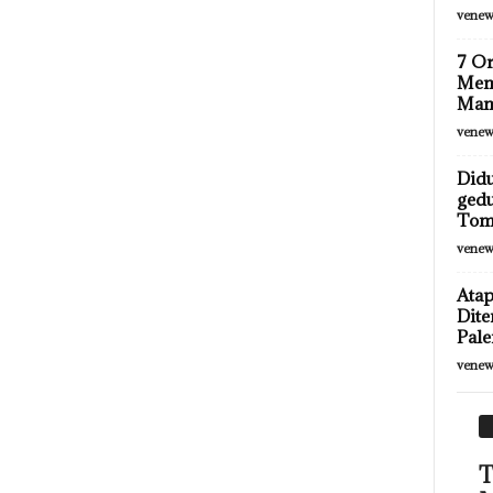
venew
7 Or
Meny
Mand
venew
Didu
gedu
Tom
venew
Ata
Dite
Pale
venew
T