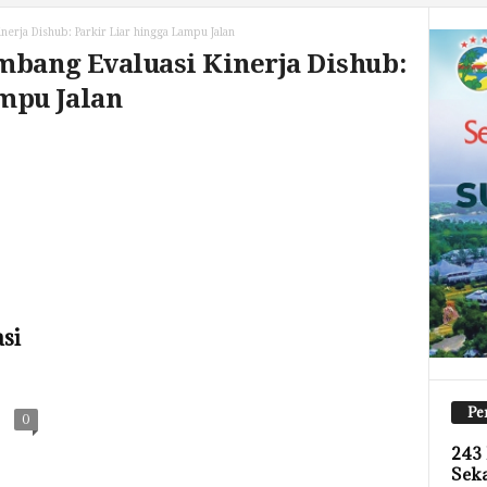
nerja Dishub: Parkir Liar hingga Lampu Jalan
mbang Evaluasi Kinerja Dishub:
mpu Jalan
si
Pe
0
243 
Sek