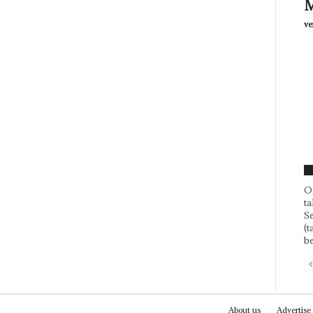
M
ve
F
Ol
ta
Se
(t
be
About us
Advertise