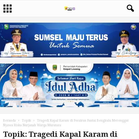
Beranda
Topik
Tragedi Kapal Karam di Perairan Pantai Bengkulu Merenggut
Nyawa Riska Nurjanah Warga Muratara
Topik: Tragedi Kapal Karam di