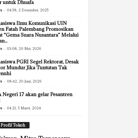
r untuk Dhuafa
s
-
04:58, 2 Desember, 2025
asiswa Ilmu Komunikasi UIN
en Fatah Palembang Promosikan
t “Gema Suara Nusantara” Melalui
n...
s
-
03:08, 20 Mei, 2026
siswa PGRI Segel Rektorat, Desak
or Mundur Jika Tuntutan Tak
enuhi
s
-
08:42, 20 Juni, 2026
Negeri 17 akan gelar Pesantren
t
s
-
04:21, 5 Maret, 2024
Profil Tokoh