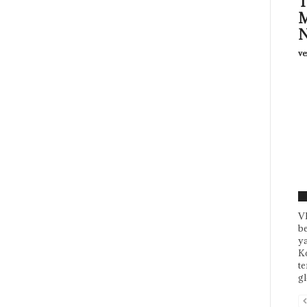
T
M
N
ve
L
V
b
ya
Ko
te
gl