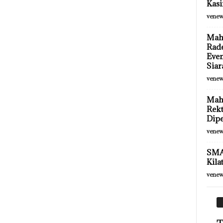
Kasi
venew
Mah
Rad
Even
Siara
venew
Maha
Rekt
Dip
venew
SMA 
Kila
venew