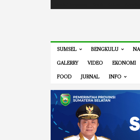
Masuk / Bergabung
Events
Guides
Advertis
V
SUMSEL
BENGKULU
NA
E
N
GALERRY
VIDEO
EKONOMI
E
W
FOOD
JURNAL
INFO
S