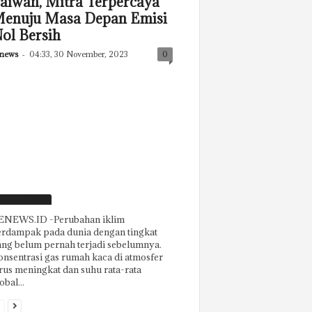
aiwan, Mitra Terpercaya
enuju Masa Depan Emisi
ol Bersih
news
-
04:33, 30 November, 2023
0
aporan Khusus
ENEWS.ID -Perubahan iklim
erdampak pada dunia dengan tingkat
ng belum pernah terjadi sebelumnya.
nsentrasi gas rumah kaca di atmosfer
rus meningkat dan suhu rata-rata
obal...