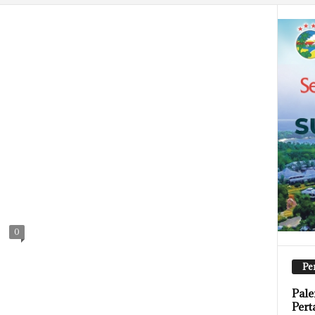
0
Pe
Pal
Pert