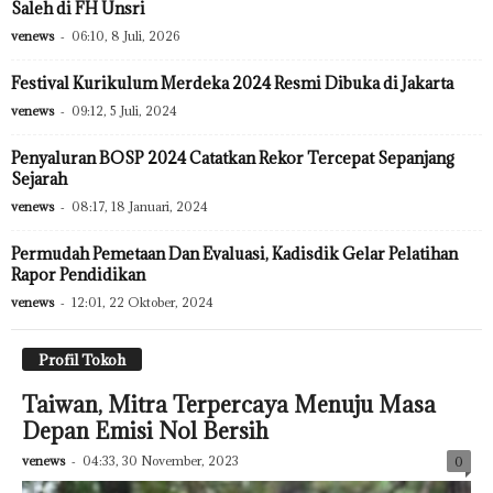
Saleh di FH Unsri
venews
-
06:10, 8 Juli, 2026
Festival Kurikulum Merdeka 2024 Resmi Dibuka di Jakarta
venews
-
09:12, 5 Juli, 2024
Penyaluran BOSP 2024 Catatkan Rekor Tercepat Sepanjang
Sejarah
venews
-
08:17, 18 Januari, 2024
Permudah Pemetaan Dan Evaluasi, Kadisdik Gelar Pelatihan
Rapor Pendidikan
venews
-
12:01, 22 Oktober, 2024
Profil Tokoh
Taiwan, Mitra Terpercaya Menuju Masa
Depan Emisi Nol Bersih
venews
-
04:33, 30 November, 2023
0