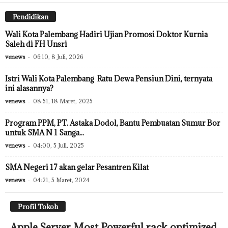
Pendidikan
Wali Kota Palembang Hadiri Ujian Promosi Doktor Kurnia
Saleh di FH Unsri
venews
-
06:10, 8 Juli, 2026
Istri Wali Kota Palembang Ratu Dewa Pensiun Dini, ternyata
ini alasannya?
venews
-
08:51, 18 Maret, 2025
Program PPM, PT. Astaka Dodol, Bantu Pembuatan Sumur Bor
untuk SMA N 1 Sanga...
venews
-
04:00, 5 Juli, 2025
SMA Negeri 17 akan gelar Pesantren Kilat
venews
-
04:21, 5 Maret, 2024
Profil Tokoh
Apple Server Most Powerful rack optimized