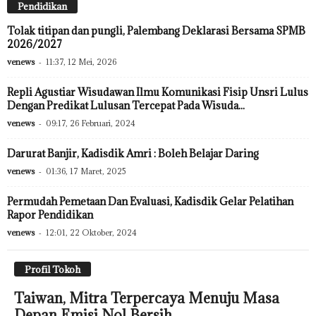
Pendidikan
Tolak titipan dan pungli, Palembang Deklarasi Bersama SPMB
2026/2027
venews
-
11:37, 12 Mei, 2026
Repli Agustiar Wisudawan Ilmu Komunikasi Fisip Unsri Lulus
Dengan Predikat Lulusan Tercepat Pada Wisuda...
venews
-
09:17, 26 Februari, 2024
Darurat Banjir, Kadisdik Amri : Boleh Belajar Daring
venews
-
01:36, 17 Maret, 2025
Permudah Pemetaan Dan Evaluasi, Kadisdik Gelar Pelatihan
Rapor Pendidikan
venews
-
12:01, 22 Oktober, 2024
Profil Tokoh
Taiwan, Mitra Terpercaya Menuju Masa
Depan Emisi Nol Bersih