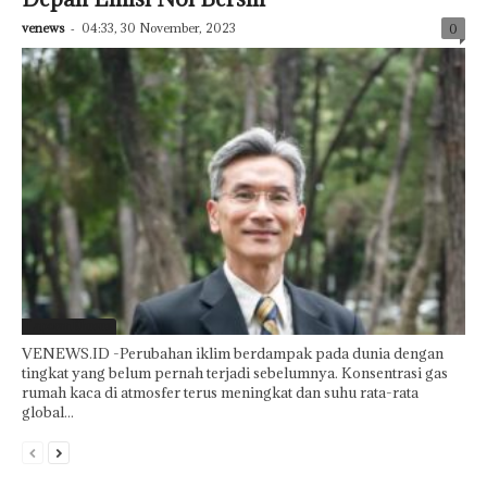
venews
-
04:33, 30 November, 2023
0
Laporan Khusus
VENEWS.ID -Perubahan iklim berdampak pada dunia dengan
tingkat yang belum pernah terjadi sebelumnya. Konsentrasi gas
rumah kaca di atmosfer terus meningkat dan suhu rata-rata
global...