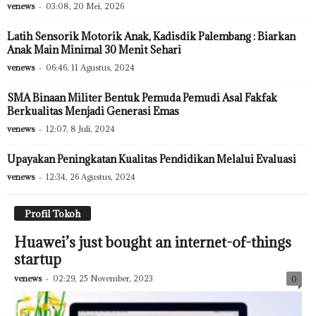
venews
-
03:08, 20 Mei, 2026
Latih Sensorik Motorik Anak, Kadisdik Palembang : Biarkan
Anak Main Minimal 30 Menit Sehari
venews
-
06:46, 11 Agustus, 2024
SMA Binaan Militer Bentuk Pemuda Pemudi Asal Fakfak
Berkualitas Menjadi Generasi Emas
venews
-
12:07, 8 Juli, 2024
Upayakan Peningkatan Kualitas Pendidikan Melalui Evaluasi
venews
-
12:34, 26 Agustus, 2024
Profil Tokoh
Huawei’s just bought an internet-of-things
startup
venews
-
02:29, 25 November, 2023
0